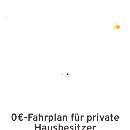
Freundlich! Wir freuen uns auf weitere
gemeinsame Projekte und eine
gemeinsamen zukunftsfähigen Weg!
Michael Bader
Architekt für nachhaltig Gebäude bei URBAN CLEAN
BUILDING
0€-Fahrplan für private
Hausbesitzer