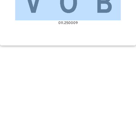
011.250009
Kundenstimmen
Vielen Dank für die gute
Zusammenarbeit bei diesem tollen
Projekt! Unkompliziert, Einfach und