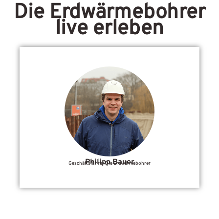
Die Erdwärmebohrer
live erleben
Philipp Bauer
Geschäftsführer Die Erdwärmebohrer