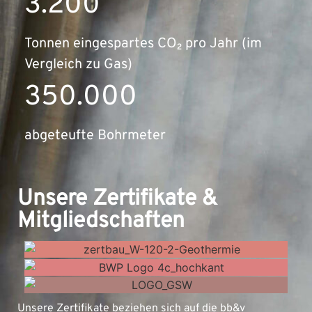
3.200
Tonnen eingespartes CO₂ pro Jahr (im
Vergleich zu Gas)
350.000
abgeteufte Bohrmeter
Unsere Zertifikate &
Mitgliedschaften
Unsere Zertifikate beziehen sich auf die bb&v