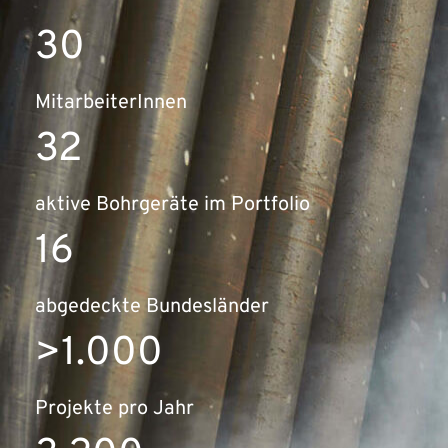
30
MitarbeiterInnen
32
aktive Bohrgeräte im Portfolio
16
abgedeckte Bundesländer
>1.000
Projekte pro Jahr