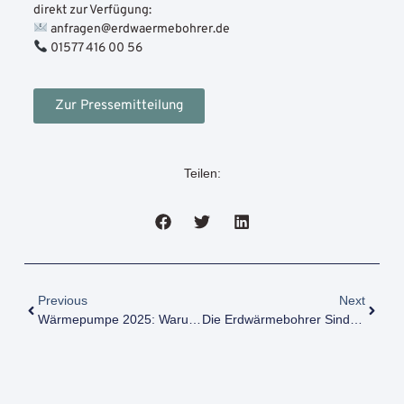
direkt zur Verfügung:
anfragen@erdwaermebohrer.de
01577 416 00 56
Zur Pressemitteilung
Teilen:
Previous
Next
Wärmepumpe 2025: Warum Sich Der Umstieg Jetzt Lohnt, Auch Im Altbau
Die Erdwärmebohrer Sind Partner Beim Dena Energiewende-Kongress 2025