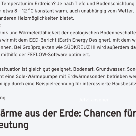
e Temperatur im Erdreich? Je nach Tiefe und Bodenschichtung 
etwa 8 – 12 °C konstant warm, auch unabhängig vom Wetter. Da
nderen Heizmöglichkeiten bietet.
z
nik und Wärmeleitfähigkeit der geologischen Bodenbeschaffen
n wir mit dem EED-Bericht (Earth Energy Designer), mit dem w
önnen. Bei
Großprojekten wie SÜDKREUZ III
wird außerdem da
mithilfe der
FEFLOW-Software optimiert.
situation ist gleich gut geeignet. Bodenart, Grundwasser, Son
zient eine Sole-Wärmepumpe mit Erdwärmesonden betrieben we
ilipp durch eine
Beispielrechnung für interessierte Hausbesitz
Jetzt ansehen
me aus der Erde: Chancen für
eutung