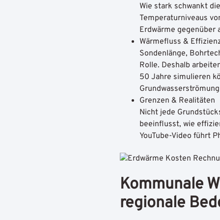
Wie stark schwankt di
Temperaturniveaus von 
Erdwärme gegenüber a
Wärmefluss & Effizien
Sondenlänge, Bohrtech
Rolle. Deshalb arbeite
50 Jahre simulieren k
Grundwasserströmung 
Grenzen & Realitäten
Nicht jede Grundstücks
beeinflusst, wie effi
YouTube-Video führt Ph
Kommunale Wär
regionale Bed