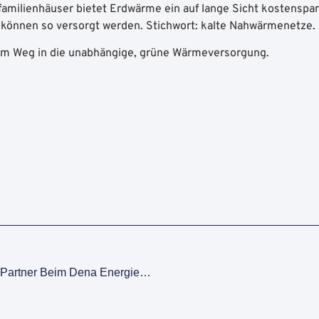
rfamilienhäuser bietet Erdwärme ein auf lange Sicht kostensp
e können so versorgt werden. Stichwort: kalte Nahwärmenetze.
dem Weg in die unabhängige, grüne Wärmeversorgung.
Die Erdwärmebohrer Sind Partner Beim Dena Energiewende-Kongress 2025