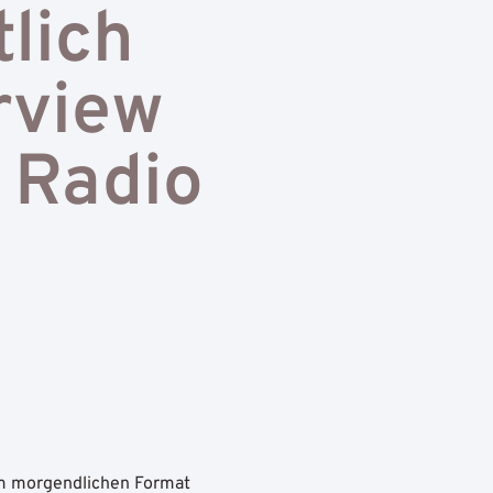
tlich
rview
f Radio
m morgendlichen Format