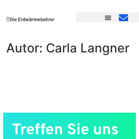
Autor:
Carla Langner
Geothermie trifft
Stadtentwicklung : Wir sind
auf der POLIS Convention
2026 in Düsseldorf!